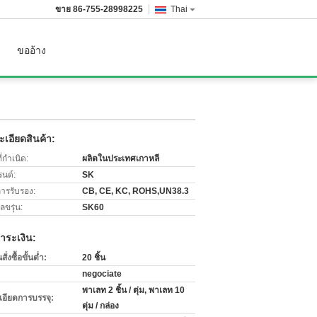
ขาย
86-755-28998225
Thai
ขออ้าง
เอียดสินค้า:
่กำเนิด:
ผลิตในประเทศเกาหลี
รนด์:
SK
การรับรอง:
CB, CE, KC, ROHS,UN38.3
ขรุ่น:
SK60
ำระเงิน:
่งซื้อขั้นต่ำ:
20 ชิ้น
negociate
พาเลท 2 ชิ้น / ตุ่ม, พาเลท 10
เอียดการบรรจุ:
ตุ่ม / กล่อง