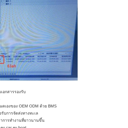
อมเอกสารรองรับ
b
หนดเองของ OEM ODM ด้วย BMS
รับการจัดส่งทางทะเล
วลาการทำงานที่ยาวนานขึ้น
ev car ev boat