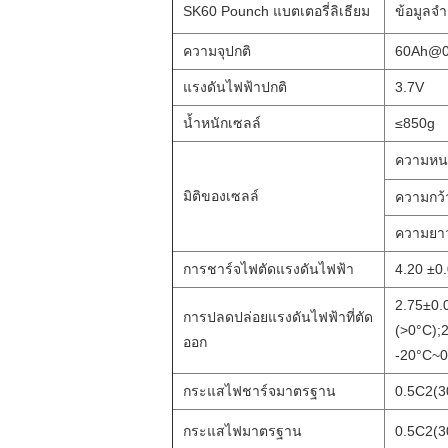
SK60 Pounch แบตเตอรี่ลิเธียม
ข้อมูลจ
ความจุปกติ
60Ah@0
แรงดันไฟฟ้าปกติ
3.7V
น้ำหนักเซลล์
≤850g
ความหน
มิติของเซลล์
ความกว้
ความยา
การชาร์จไฟตัดแรงดันไฟฟ้า
4.20 ±0.
2.75±0.
การปลดปล่อยแรงดันไฟฟ้าที่ตัด
(>0°C);
ออก
-20°C~0
กระแสไฟชาร์จมาตรฐาน
0.5C2(3
กระแสไฟมาตรฐาน
0.5C2(3