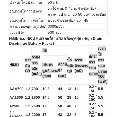
น้ำหนักโดยประมาณ
50 กรัม
ค่าใช้จ่าย: 0-45 องศาเซลเซียส
อุณหภูมิในการทำงาน
การคายประจุ: -20-50 องศาเซลเซียส
อุณหภูมิในการจัดเก็บ
ลบองศาเซลเซียส 20 - 45
ความจุของอุณหภูมิปกติ
3300mAh
วงจรชีวิต
500 รอบ
NiMh &a; NiCd แบตเตอรี่สำหรับเครื่องดูดฝุ่น (High Drain
Discharge Battery Packs)
เวลา
มิติ
ใน
อัตรา
กำลัง
แรง
น้ำ
ความ
การ
การ
การ
ความ
NIMH
เส้นผ่า
ดัน
หนัก
ต้านทาน
ปลด
ปลด
ผลิต
สูง
(V)
ศูนย์กลาง
(g)
(mΩ)
ปล่อย
(mAh)
ปล่อย
(mm)
(มม.)
10C
(นาที)
0.2 ~
บ้าน
AAA700
1.2
700
10.3
44
13
14
5.5
15C
0.2 ~
AA1800
1.2
1800
14.5
50
28
10
5.5
สินค้า
15C
0.2 ~
A2500
1.2
2500
17
50
40
7
5.5
15C
เกี่ยวกับเรา
4 /
0.2 ~
1.2
2000
17
43
32
9
5.5
5A2000
15C