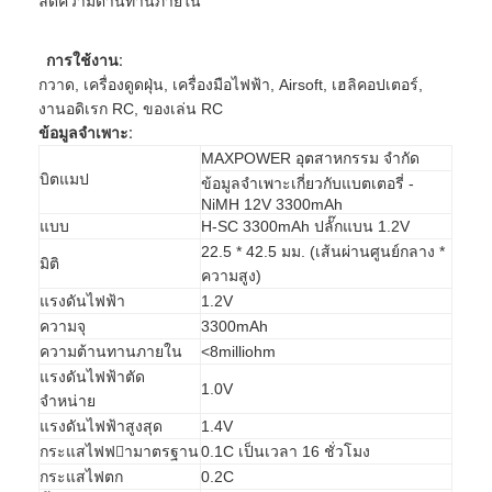
ลดความต้านทานภายใน
การใช้งาน:
กวาด, เครื่องดูดฝุ่น, เครื่องมือไฟฟ้า, Airsoft, เฮลิคอปเตอร์,
งานอดิเรก RC, ของเล่น RC
ข้อมูลจำเพาะ:
MAXPOWER อุตสาหกรรม จำกัด
บิตแมป
ข้อมูลจำเพาะเกี่ยวกับแบตเตอรี่ -
NiMH 12V 3300mAh
แบบ
H-SC 3300mAh ปลั๊กแบน 1.2V
22.5 * 42.5 มม. (เส้นผ่านศูนย์กลาง *
มิติ
ความสูง)
แรงดันไฟฟ้า
1.2V
ความจุ
3300mAh
ความต้านทานภายใน
<8milliohm
แรงดันไฟฟ้าตัด
1.0V
จำหน่าย
แรงดันไฟฟ้าสูงสุด
1.4V
กระแสไฟฟามาตรฐาน
0.1C เป็นเวลา 16 ชั่วโมง
กระแสไฟตก
0.2C