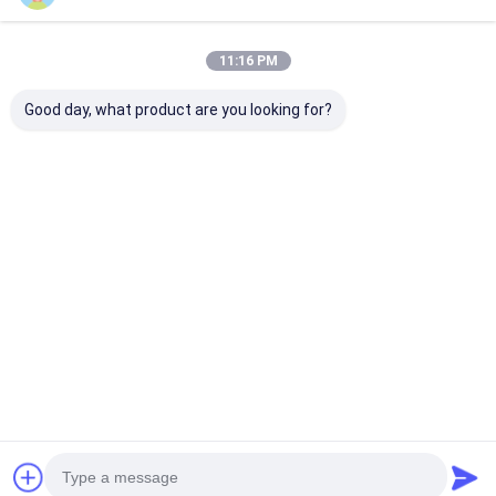
11:16 PM
Good day, what product are you looking for?
แบตเตอรี่ชาร์จได้ RTU
7.2V 4000mAh 10C
แบตเตอรี่ NiMh
NIMH AAA 750mAh
แบตเตอรี่ Nimh สำหรับ
2Ah แบตเตอรี่ 
2.4V เทียน LED โซลาร์
งานอดิเรก RC ของเล่น
2200mAh พลังง
เซลล์สำหรับโบสถ์
RC
ฉุกเฉิน
ราคาดีที่สุด
ราคาดีที่สุด
ราคาดีที่ส
Desktop Site
บ้าน
แผนผังเว็บไซต์
นโยบายความเป็นส่วนตัว
คุณภาพ
แบตเตอรี่ลิเธียม LiFePO4
โรงงานในประเทศจีน.Copyright ©
2026 MAXPOWER INDUSTRIAL CO.,LTD. All Rights Reserved.