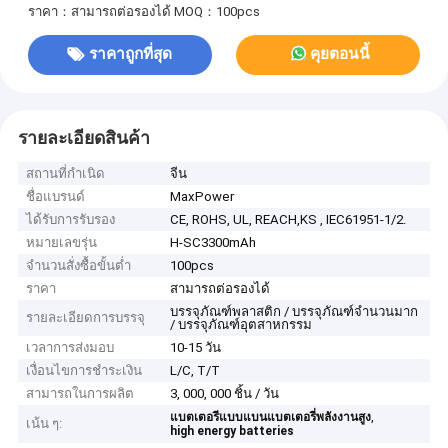
ราคา：สามารถต่อรองได้
MOQ：100pcs
ราคาถูกที่สุด
คุยตอนนี้
รายละเอียดสินค้า
สถานที่กำเนิด
จีน
ชื่อแบรนด์
MaxPower
ได้รับการรับรอง
CE, ROHS, UL, REACH,KS , IEC61951-1/2.
หมายเลขรุ่น
H-SC3300mAh
จำนวนสั่งซื้อขั้นต่ำ
100pcs
ราคา
สามารถต่อรองได้
บรรจุภัณฑ์พลาสติก / บรรจุภัณฑ์จำนวนมาก
รายละเอียดการบรรจุ
/ บรรจุภัณฑ์อุตสาหกรรม
เวลาการส่งมอบ
10-15 วัน
เงื่อนไขการชำระเงิน
L/C, T/T
สามารถในการผลิต
3, 000, 000 ชิ้น / วัน
,
แบตเตอรีแบบแบนแบตเตอรี่พลังงานสูง
เน้น ๆ:
high energy batteries