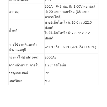
200Ah @ 5 ชม. ถึง 1.00V ต่อเซลล์
ความจุ
@ 20 องศาเซลเซียส (68 องศา
ฟาเรนไฮต์)
ด้วยอิเล็กโทรไลต์: 10.0 กก./22.0
ปอนด์
น้ำหนัก
ไม่มีอิเล็กโทรไลต์: 7.8 กก./17.2
ปอนด์
การใช้งานที่แนะนำ
-20 °C ถึง + 60°C(-4°F ถึง +140°F)
ช่วงอุณหภูมิ
กระแสไฟฟ้าลัดวงจร
2000As
ความต้านทานภายใน
1.25มิลลิโอห์ม
วัสดุเคสเซลล์
PP
บ้าน
เทอร์มินัล
M20
สินค้า
เกี่ยวกับเรา