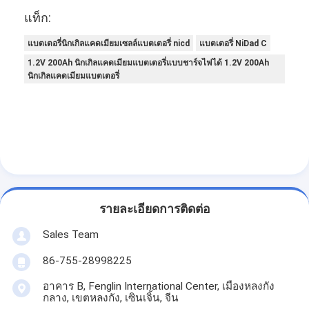
แท็ก:
แบตเตอรี่นิกเกิลแคดเมียมเซลล์แบตเตอรี่ nicd
แบตเตอรี่ NiDad C
1.2V 200Ah นิกเกิลแคดเมียมแบตเตอรี่แบบชาร์จไฟได้ 1.2V 200Ah
นิกเกิลแคดเมียมแบตเตอรี่
รายละเอียดการติดต่อ
Sales Team
86-755-28998225
อาคาร B, Fenglin International Center, เมืองหลงกัง
กลาง, เขตหลงกัง, เซินเจิ้น, จีน