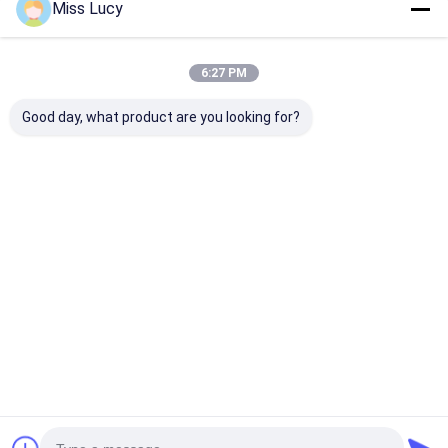
Miss Lucy
6:27 PM
Good day, what product are you looking for?
แบตเตอรี่ชาร์จ NICD
10.8V AA 800mAh
แบตเตอรี่ Nica
1.2V 5000mAh IEC
NiCd แบตเตอรี่แบบ
NiCd พลังงานสูง
สำหรับไฟฉุกเฉิน
ชาร์จ IEC สำหรับทหาร
1800mAh
ราคาดีที่สุด
ราคาดีที่สุด
ราคาดีที่ส
Desktop Site
บ้าน
แผนผังเว็บไซต์
นโยบายความเป็นส่วนตัว
คุณภาพ
แบตเตอรี่ลิเธียม LiFePO4
โรงงานในประเทศจีน.Copyright ©
2026 MAXPOWER INDUSTRIAL CO.,LTD. All Rights Reserved.