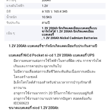
ความจุ
200Ah
แรงดันไฟฟ้า
1.2V
มิติ
ล:105 ว: 165 ส:345
น้ำหนัก
10.5KG
รับประกัน
สามปี
1.2V 200Ah นิกเกิลแคดเมียมแบตเตอรี่แบบ
ชาร์จไฟได้ 1.2V 200Ah นิกเกิลแคดเมียม
เน้น ๆ:
แบตเตอรี่
,
1.2V 200Ah Nickel Cadmium Batteries
1.2V 200Ah แบตเตอรี่ชาร์จนิกเกิลแคดเมียมรับประกันสามปี
แบตเตอรี่ NiCd Pocket ni-cd 1.2V 200Ah แบตเตอรี่ UPS
มีความทนทานต่อการใช้ไฟฟ้าในทางที่ผิด เช่น การชาร์จไฟ
เกินและการคายประจุมากเกินไป
ไม่มีความเสี่ยงต่อการเสียชีวิตกะทันหันเนื่องจากเคมีและ
โครงสร้างเซลล์
อิเล็กโทรไลต์สำรองสำหรับช่วงเวลาการบำรุงรักษาที่
ยาวนาน
อายุการใช้งานมากกว่า 20 ปีในการใช้งานแบบอยู่กับที่
อายุการใช้งานยาวนานปราศจากปัญหา สอดคล้องกับ
IEC60623
ขนาดแบตเตอรี่ nicd 1.2V 200Ah: