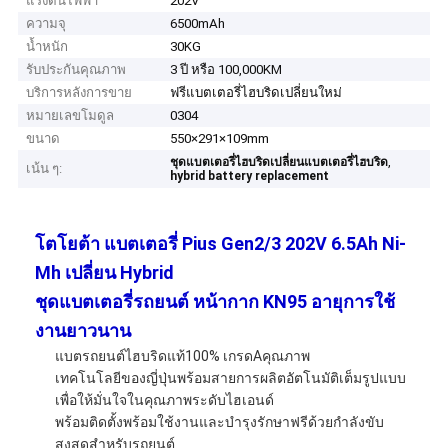
แรงดันไฟฟ้า
202V
ความจุ
6500mAh
น้ำหนัก
30KG
รับประกันคุณภาพ
3 ปี หรือ 100,000KM
บริการหลังการขาย
ฟรีแบตเตอรี่ไฮบริดเปลี่ยนใหม่
หมายเลขโมดูล
0304
ขนาด
550×291×109mm
,
ชุดแบตเตอรี่ไฮบริดเปลี่ยนแบตเตอรี่ไฮบริด
เน้น ๆ:
hybrid battery replacement
โตโยต้า
แบตเตอรี่ Pius Gen2/3 202V 6.5Ah Ni-
Mh เปลี่ยน Hybrid
ชุดแบตเตอรี่รถยนต์
หน้ากาก KN95 อายุการใช้
งานยาวนาน
แบตรถยนต์ไฮบริดแท้100% เกรดAคุณภาพ
เทคโนโลยีของญี่ปุ่นพร้อมสายการผลิตอัตโนมัติเต็มรูปแบบ
เพื่อให้มั่นใจในคุณภาพระดับไฮเอนด์
พร้อมติดตั้งพร้อมใช้งานและบำรุงรักษาฟรีด้วยกำลังขับ
สูงสุดสำหรับรถยนต์