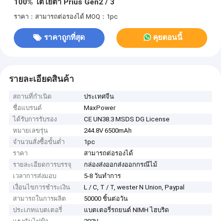
100% โตโยต้า Prius Gen2 / 3
ราคา：สามารถต่อรองได้
MOQ：1pc
ราคาถูกที่สุด
คุยตอนนี้
รายละเอียดสินค้า
สถานที่กำเนิด
ประเทศจีน
ชื่อแบรนด์
MaxPower
ได้รับการรับรอง
CE UN38.3 MSDS DG License
หมายเลขรุ่น
244.8V 6500mAh
จำนวนสั่งซื้อขั้นต่ำ
1pc
ราคา
สามารถต่อรองได้
รายละเอียดการบรรจุ
กล่องส่งออกส่งออกกรณีไม้
เวลาการส่งมอบ
5-8 วันทำการ
เงื่อนไขการชำระเงิน
L / C, T / T, wester N Union, Paypal
สามารถในการผลิต
50000 ชิ้นต่อวัน
ประเภทแบตเตอรี่
แบตเตอรี่รถยนต์ NIMH ไฮบริด