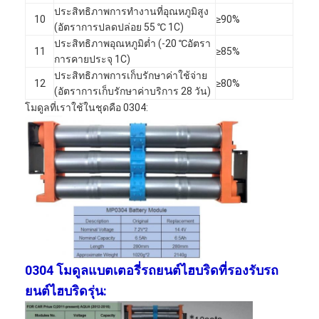
ประสิทธิภาพการทำงานที่อุณหภูมิสูง
ทัวร์โรงงาน
10
≥90%
(อัตราการปลดปล่อย 55 ℃ 1C)
ประสิทธิภาพอุณหภูมิต่ำ (-20 ℃อัตรา
ควบคุมคุณภาพ
11
≥85%
การคายประจุ 1C)
ประสิทธิภาพการเก็บรักษาค่าใช้จ่าย
ติดต่อเรา
12
≥80%
(อัตราการเก็บรักษาค่าบริการ 28 วัน)
ข่าว
โมดูลที่เราใช้ในชุดคือ 0304:
คุยตอนนี้
แบตเตอรี่ลิเธียม LiFePO4
แบตเตอรี่ลิเธียมไอออนแบบชาร์จไฟได้
แบตเตอรี่ลิเธียมโพลิเมอร์
0304 โมดูลแบตเตอรี่รถยนต์ไฮบริดที่รองรับรถ
ยนต์ไฮบริดรุ่น:
แบตเตอรี่สำรองพลังงาน