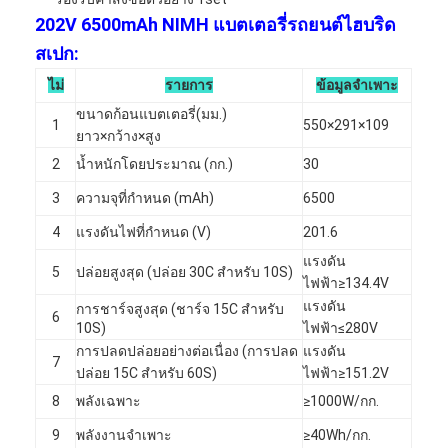
202V 6500mAh NIMH แบตเตอรี่รถยนต์ไฮบริด
สเปก:
ไม่
รายการ
ข้อมูลจำเพาะ
ขนาดก้อนแบตเตอรี่(มม.)
1
550×291×109
ยาว×กว้าง×สูง
2
น้ำหนักโดยประมาณ (กก.)
30
3
ความจุที่กำหนด (mAh)
6500
4
แรงดันไฟที่กำหนด (V)
201.6
แรงดัน
5
ปล่อยสูงสุด (ปล่อย 30C สำหรับ 10S)
ไฟฟ้า≥134.4V
แรงดัน
การชาร์จสูงสุด (ชาร์จ 15C สำหรับ
6
10S)
ไฟฟ้า≤280V
บ้าน
การปลดปล่อยอย่างต่อเนื่อง (การปลด
แรงดัน
7
ปล่อย 15C สำหรับ 60S)
ไฟฟ้า≥151.2V
สินค้า
8
พลังเฉพาะ
≥1000W/กก.
เกี่ยวกับเรา
9
พลังงานจำเพาะ
≥40Wh/กก.