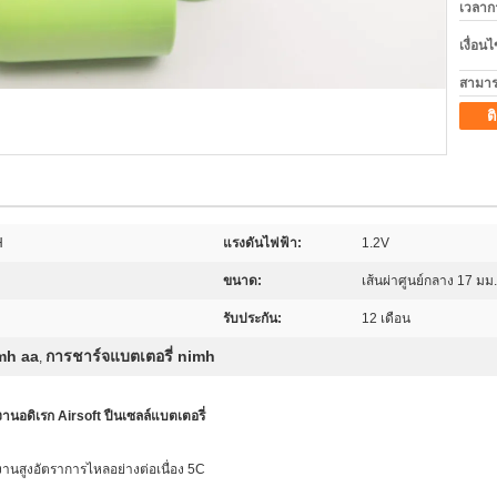
เวลาก
เงื่อน
สามาร
ต
H
แรงดันไฟฟ้า:
1.2V
ขนาด:
เส้นผ่าศูนย์กลาง 17 มม.
รับประกัน:
12 เดือน
mh aa
การชาร์จแบตเตอรี่ nimh
,
นอดิเรก Airsoft ปืนเซลล์แบตเตอรี่
งานสูงอัตราการไหลอย่างต่อเนื่อง 5C