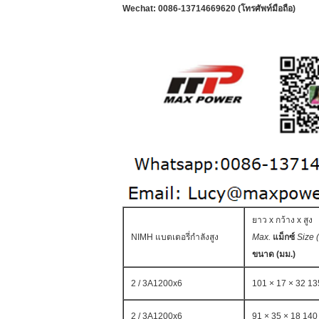
Wechat: 0086-13714669620 (โทรศัพท์มือถือ)
ยาว x กว้าง x สูง
NIMH แบตเตอรี่กำลังสูง
Max.
แม็กซ์
Size 
ขนาด (มม.)
2 / 3A1200x6
101 × 17 × 32 13
2 / 3A1200x6
91 × ​​35 × 18 140