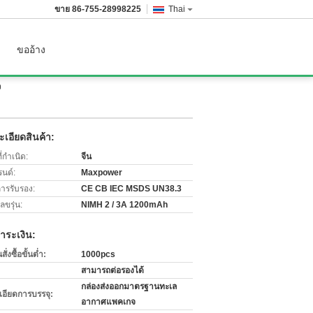
ขาย
86-755-28998225
Thai
ขออ้าง
ง
เอียดสินค้า:
่กำเนิด:
จีน
รนด์:
Maxpower
การรับรอง:
CE CB IEC MSDS UN38.3
ขรุ่น:
NIMH 2 / 3A 1200mAh
ำระเงิน:
่งซื้อขั้นต่ำ:
1000pcs
สามารถต่อรองได้
กล่องส่งออกมาตรฐานทะเล
เอียดการบรรจุ:
อากาศแพคเกจ