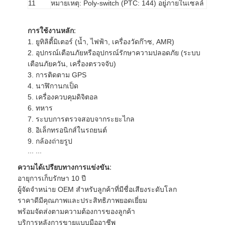
11
หมายเหตุ: Poly-switch (PTC: 144) อยู่ภายในเซลล์
การใช้งานหลัก:
1. ยูทิลิตี้มิเตอร์ (น้ำ, ไฟฟ้า, เครื่องวัดก๊าซ, AMR)
2. อุปกรณ์เตือนภัยหรืออุปกรณ์รักษาความปลอดภัย (ระบบ
เตือนภัยควัน, เครื่องตรวจจับ)
3. การติดตาม GPS
4. นาฬิกานกเป็ด
5. เครื่องควบคุมดิจิตอล
6. ทหาร
7. ระบบการตรวจสอบจากระยะไกล
8. อิเล็กทรอนิกส์ในรถยนต์
9. กล้องถ่ายรูป
... ...
ความได้เปรียบทางการแข่งขัน:
บ้าน
อายุการเก็บรักษา 10 ปี
ผู้จัดจำหน่าย OEM สำหรับลูกค้าที่มีชื่อเสียงระดับโลก
สินค้า
ราคาดีมีคุณภาพและประสิทธิภาพยอดเยี่ยม
พร้อมจัดส่งตามความต้องการของลูกค้า
เกี่ยวกับเรา
บริการหลังการขายแบบมืออาชีพ