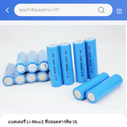
แบตเตอรี่ Li-Mno2 ที่ปลอดสารพิษ UL