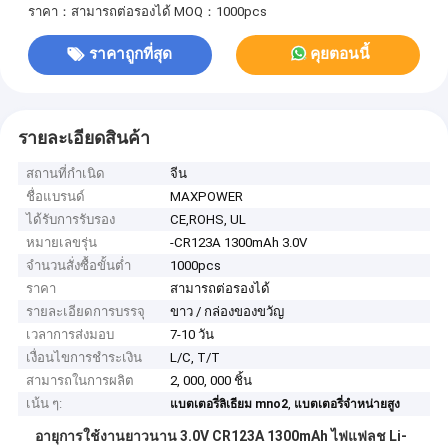
ราคา：สามารถต่อรองได้
MOQ：1000pcs
ราคาถูกที่สุด
คุยตอนนี้
รายละเอียดสินค้า
สถานที่กำเนิด
จีน
ชื่อแบรนด์
MAXPOWER
ได้รับการรับรอง
CE,ROHS, UL
หมายเลขรุ่น
-CR123A 1300mAh 3.0V
จำนวนสั่งซื้อขั้นต่ำ
1000pcs
ราคา
สามารถต่อรองได้
รายละเอียดการบรรจุ
ขาว / กล่องของขวัญ
เวลาการส่งมอบ
7-10 วัน
เงื่อนไขการชำระเงิน
L/C, T/T
สามารถในการผลิต
2, 000, 000 ชิ้น
เน้น ๆ:
,
แบตเตอรี่ลิเธียม mno2
แบตเตอรี่จำหน่ายสูง
อายุการใช้งานยาวนาน 3.0V CR123A 1300mAh ไฟแฟลช Li-