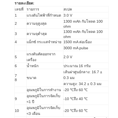
รายละเอียด:
เลขที่
รายการ
สเปค
1
แรงดันไฟฟ้าที่กำหนด
3.0 V
1300 mAh กับโหลด 100
2
ความจุสูงสุด
ohm
1300 mAh กับโหลด 100
3
ความจุต่ำสุด
ohm
4
แม็กซ์
กระแสจำหน่าย
1500 mA ต่อเนื่อง
3000 mA pulse
แรงดันตัดออกจาก
5
2.0 V
เครื่อง
6
น้ำหนัก
ประมาณ
16 กรัม
เส้นผ่าศูนย์กลาง: 16.7 ±
7
ขนาด
0.3 มม
8
ความสูง: 34.2 ± 0.3 มม
อุณหภูมิในการทำงาน
-20 ℃ถึง 60 ℃
อุณหภูมิในการจัดเก็บ
9
-10 ℃ถึง 40 ℃
<1 ปี
อุณหภูมิในการจัดเก็บ
10
-20 ℃ถึง 60 ℃
<3 เดือน